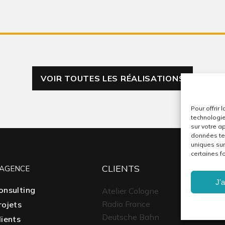
VOIR TOUTES LES RÉALISATIONS
Pour offrir 
technologie
sur votre a
données tel
uniques sur
certaines fo
CLIENTS
'AGENCE
J'
onsulting
Atelier Cologne
Radio France
rojets
Deutsche Bahn
lients