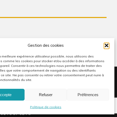
Gestion des cookies
la meilleure expérience utilisateur possible, nous utilisons des
s comme les cookies pour stocker et/ou accéder à des informations
ppareil. Consentir à ces technologies nous permettra de traiter des
les que votre comportement de navigation ou des identifiants
 ce site. Ne pas consentir ou retirer votre consentement peut nuire à
nctionnalités du site.
CONTACT
NOUS SUIVRE
accepte
Refuser
Préférences
231 rue Saint Honoré
75001 Paris
Politique de cookies
01 79 97 02 78