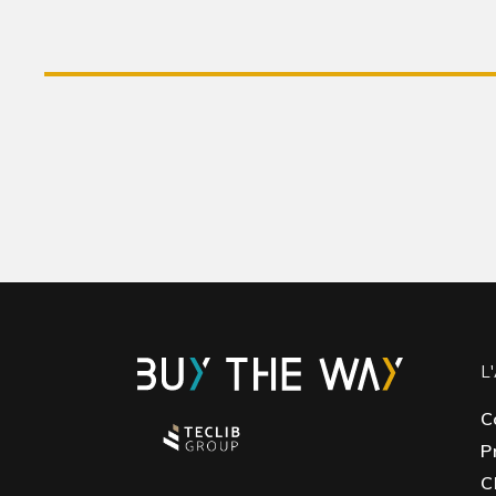
L
C
P
C